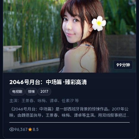
99分钟
2046号月台：中场篇 · 臻彩高清
电视剧
惊悚
2017
主演：
王景春、咏梅、谭卓、任素汐 等
《2046号月台：中场篇》是一部西班牙背景的惊悚作品，2017年公
映，由魏德圣执导，王景春、咏梅、谭卓等主演。用双线叙事把过
去与现在拧成一股绳，爱情线并不喧宾夺主，却成为推动主...
96,367
8.5