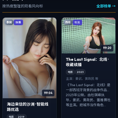
按热度整理的观看风向标
全部榜单 →
泰国
西班
独播
杜比
99:20
The Last Signal：北线 ·
收藏续播
电影
2023
主演：
姜武、黄政民 等
《The Last Signal：北线》是
一部西班牙背景的战争作品，
99:04
2023年公映，由杜琪峰执
导，姜武、黄政民、蕾雅·赛杜
海边来信的沙洲 · 智能线
等主演。把城市当作角色...
路优选
电影
2019