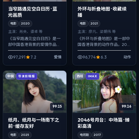
当窄路遇见空白日历 · 蓝
外环与折叠地图 · 收藏续
光画质
播
电影
2020
电影
2021
主演：
肖央、谭卓 等
主演：
廖凡、梁朝伟 等
《当窄路遇见空白日历》是一
《外环与折叠地图》是一部中
部中国香港背景的爱情作品，
国香港背景的动作作品，2021
2020年公映，由刁亦男执
年公映，由程耳执导，廖凡、
导，肖央、谭卓、赵涛等主
梁朝伟、汤唯等主演。配乐克
97,291
7.2
96,774
6.3
爱情
动作
演。在类型片框架里埋入作者
制，关键场面反而以环境声托
式旁白与留白，悬...
情绪，爱情...
中国
西班
导演剪辑版
IMAX
99:15
99:16
纸月、纸月与一场南下之
2046号月台：中场篇 · 臻
前 · 缓存友好
彩高清
电影
2025
电视剧
2017