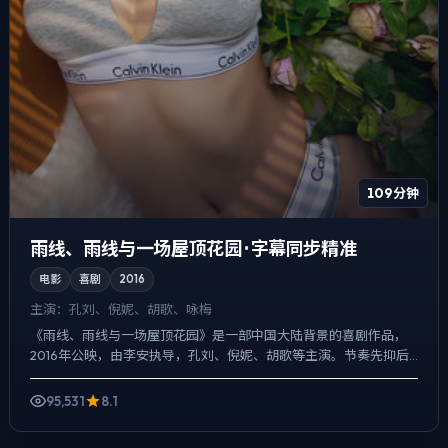
109分钟
雨线、雨线与一场屋顶花园 · 字幕同步精准
电影
喜剧
2016
主演：
孔刘、倪妮、胡歌、咏梅
《雨线、雨线与一场屋顶花园》是一部中国大陆背景的喜剧作品，
2016年公映，由李安执导，孔刘、倪妮、胡歌等主演。节奏先抑后
扬，前半段铺陈日常，后半段陡然收紧，爱情线并不喧宾夺主，...
95,531
8.1