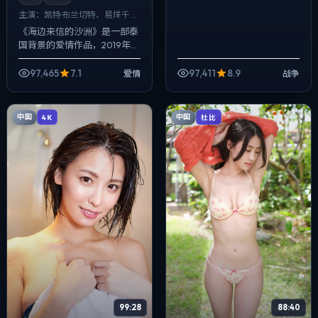
主演：
凯特·布兰切特、易烊千玺
等
《海边来信的沙洲》是一部泰
国背景的爱情作品，2019年公
映，由魏德圣执导，凯特·布兰
切特、易烊千玺、胡歌等主
97,465
7.1
97,411
8.9
爱情
战争
演。配乐克制，关键场面反而
以环境声托...
中国
中国
4K
杜比
99:28
88:40