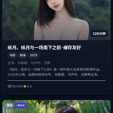
128分钟
纸月、纸月与一场南下之前 · 缓存友好
电影
剧情
2025
主演：
安藤樱、马伊琍、沈腾
《纸月、纸月与一场南下之前》是一部中国大陆背景的剧情作品，
2025年公映，由是枝裕和执导，安藤樱、马伊琍、沈腾等主演。节
奏先抑后扬，前半段铺陈日常，后半段陡然收紧，悬疑外壳下，...
96,403
6.6
西班
IMAX