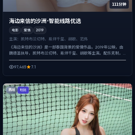
111分钟
海边来信的沙洲 · 智能线路优选
电影
爱情
2019
主演：
凯特·布兰切特、易烊千玺、胡歌、范伟
《海边来信的沙洲》是一部泰国背景的爱情作品，2019年公映，由
魏德圣执导，凯特·布兰切特、易烊千玺、胡歌等主演。配乐克制，
关键场面反而以环境声托情绪，一场意外成为切口，牵出家庭...
97,465
7.1
西班
杜比