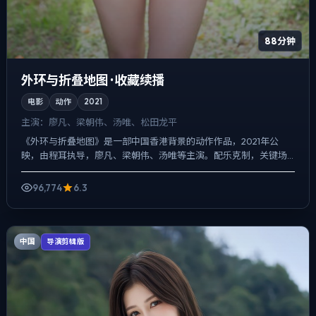
88分钟
外环与折叠地图 · 收藏续播
电影
动作
2021
主演：
廖凡、梁朝伟、汤唯、松田龙平
《外环与折叠地图》是一部中国香港背景的动作作品，2021年公
映，由程耳执导，廖凡、梁朝伟、汤唯等主演。配乐克制，关键场
面反而以环境声托情绪，爱情线并不喧宾夺主，却成为推动主角行...
96,774
6.3
中国
导演剪辑版