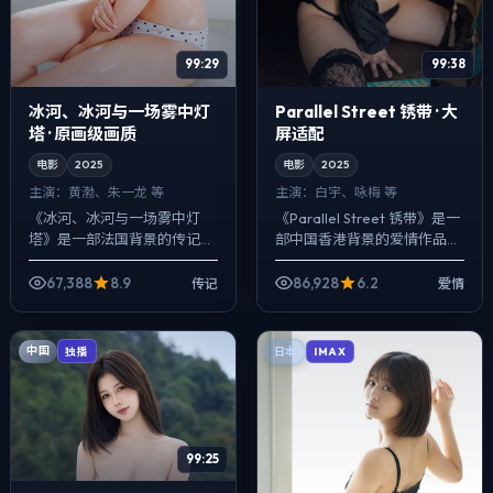
99:29
99:38
冰河、冰河与一场雾中灯
Parallel Street 锈带 · 大
塔 · 原画级画质
屏适配
电影
2025
电影
2025
主演：
黄渤、朱一龙 等
主演：
白宇、咏梅 等
《冰河、冰河与一场雾中灯
《Parallel Street 锈带》是一
塔》是一部法国背景的传记作
部中国香港背景的爱情作品，
品，2025年公映，由徐克执
2025年公映，由刁亦男执
导，黄渤、朱一龙、佛罗伦斯·
导，白宇、咏梅、李秉宪等主
67,388
8.9
86,928
6.2
传记
爱情
皮尤等主演。节奏先抑后扬，
演。把城市当作角色来写...
前半段铺陈日...
中国
独播
日本
IMAX
99:25