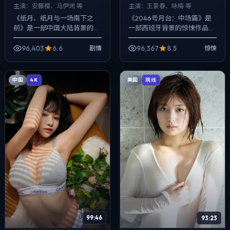
主演：
安藤樱、马伊琍 等
主演：
王景春、咏梅 等
《纸月、纸月与一场南下之
《2046号月台：中场篇》是
前》是一部中国大陆背景的剧
一部西班牙背景的惊悚作品，
情作品，2025年公映，由是
2017年公映，由魏德圣执导，
枝裕和执导，安藤樱、马伊
王景春、咏梅、谭卓等主演。
96,403
6.6
96,367
8.5
剧情
惊悚
琍、沈腾等主演。节奏先抑后
用双线叙事把过去与现在拧成
扬，前半段铺陈日...
一股绳，...
中国
美国
4K
院线
99:46
93:23