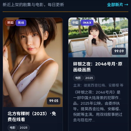
新近上架的剧集与电影，每日更新
全部新片 →
中国
韩国
IMAX
院线
99:09
碎银之夜：2046号月 · 原
画级画质
电影
2025
主演：
提莫西·查拉梅、安藤樱 等
《碎银之夜：2046号月》是
一部中国大陆背景的犯罪作
99:05
品，2025年公映，由娄烨执
导，提莫西·查拉梅、安藤樱、
北方有棵树（2023） · 免
倪妮等主演。用双线叙事把过
费在线看
去与现在拧...
电影
2025