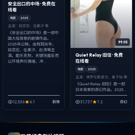
安全出口的中场 · 免费在
线看
电影
2025
主演：
段奕宏、任素汐 等
《安全出口的中场》是一部中
国大陆背景的剧情作品，
99:05
2025年公映，由程耳执导，
段奕宏、任素汐、赵涛等主
Quiet Relay 旧信 · 免费
演。配乐克制，关键场面反而
在线看
以环境声托情绪，冲...
电影
2025
主演：
佛罗伦斯·皮尤、章子怡 等
《Quiet Relay 旧信》是一部
日本背景的奇幻作品，2025
年公映，由是枝裕和执导，佛
罗伦斯·皮尤、章子怡、马伊琍
12,536
6.1
31,737
7.2
剧情
奇幻
等主演。影像偏纪实质感，...