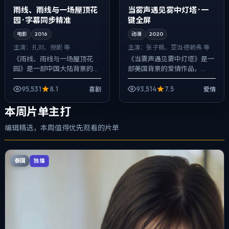
雨线、雨线与一场屋顶花
当雾声遇见雾中灯塔 · 一
园 · 字幕同步精准
键全屏
电影
2016
动漫
2020
主演：
孔刘、倪妮 等
主演：
张子枫、亚当·德赖弗 等
《雨线、雨线与一场屋顶花
《当雾声遇见雾中灯塔》是一
园》是一部中国大陆背景的喜
部美国背景的爱情作品，
剧作品，2016年公映，由李安
2020年公映，由宫崎骏执
执导，孔刘、倪妮、胡歌等主
导，张子枫、亚当·德赖弗、姜
95,531
8.1
93,514
7.5
喜剧
爱情
演。节奏先抑后扬，前半段铺
武等主演。在类型片框架里埋
陈日常，后半...
入作者式旁白与留...
本周片单主打
编辑精选，本周值得优先观看的片单
泰国
独播