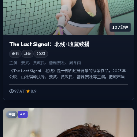
107分钟
The Last Signal：北线 · 收藏续播
电影
战争
2023
主演：
姜武、黄政民、蕾雅·赛杜、周冬雨
《The Last Signal：北线》是一部西班牙背景的战争作品，2023年
公映，由杜琪峰执导，姜武、黄政民、蕾雅·赛杜等主演。把城市当
作角色来写，夜景与雨声贯穿全片，人物在...
97,411
8.9
中国
4K