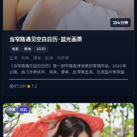
154分钟
当窄路遇见空白日历 · 蓝光画质
电影
爱情
2020
主演：
肖央、谭卓、赵涛、刘亦菲
《当窄路遇见空白日历》是一部中国香港背景的爱情作品，2020年
公映，由刁亦男执导，肖央、谭卓、赵涛等主演。在类型片框架里
埋入作者式旁白与留白，悬疑外壳下，更想讨论的是「记忆是否...
97,291
7.2
中国
杜比