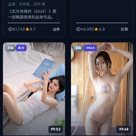
主演：
刘亦菲、白宇 等
《北方有棵树（2023）》是
一部韩国背景的战争作品，
2025年公映，由文牧野执
导，刘亦菲、白宇、松田龙平
81,743
8.7
46,053
6.8
战争
犯罪
等主演。用双线叙事把过去与
现在拧成一股绳...
法国
英国
高分
IMAX
99:02
99:48