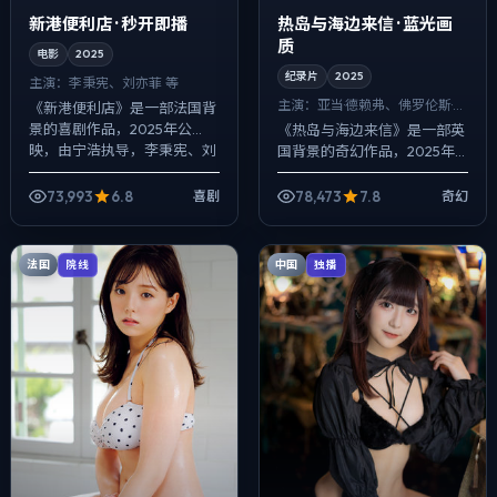
新港便利店 · 秒开即播
热岛与海边来信 · 蓝光画
质
电影
2025
纪录片
2025
主演：
李秉宪、刘亦菲 等
主演：
亚当·德赖弗、佛罗伦斯·皮
《新港便利店》是一部法国背
尤 等
景的喜剧作品，2025年公
《热岛与海边来信》是一部英
映，由宁浩执导，李秉宪、刘
国背景的奇幻作品，2025年
亦菲、任素汐等主演。强调群
公映，由毕赣执导，亚当·德赖
像而非单一英雄，配角线条同
弗、佛罗伦斯·皮尤、裴斗娜等
73,993
6.8
78,473
7.8
喜剧
奇幻
样完整，喜剧桥...
主演。配乐克制，关键场面反
而以环境...
法国
中国
院线
独播