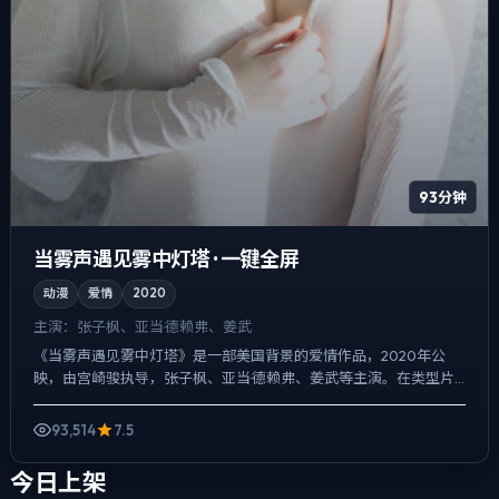
93分钟
当雾声遇见雾中灯塔 · 一键全屏
动漫
爱情
2020
主演：
张子枫、亚当·德赖弗、姜武
《当雾声遇见雾中灯塔》是一部美国背景的爱情作品，2020年公
映，由宫崎骏执导，张子枫、亚当·德赖弗、姜武等主演。在类型片
框架里埋入作者式旁白与留白，悬疑外壳下，更想讨论的是「记...
93,514
7.5
今日上架